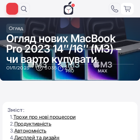
Огляд
Огляд нових MacBook
Pro 2023 14″/16″ (M3) –
чи варто купувати
01/11/2023
5035
2 хв
Зміст:
1.
Трохи про нові процесори
2.
Продуктивність
3.
Автономність
4.
Дисплей та дизайн