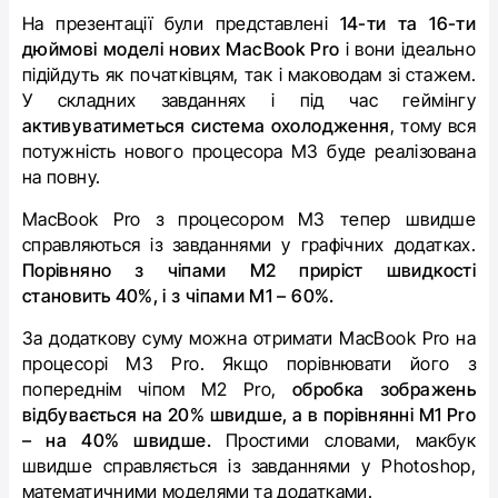
На презентації були представлені
14-ти та 16-ти
дюймові моделі нових MacBook Pro
і вони ідеально
підійдуть як початківцям, так і маководам зі стажем.
У складних завданнях і під час геймінгу
активуватиметься система охолодження
, тому вся
потужність нового процесора М3 буде реалізована
на повну.
MacBook Pro з процесором М3 тепер швидше
справляються із завданнями у графічних додатках.
Порівняно з чіпами М2 приріст швидкості
становить 40%, і з чіпами М1 – 60%.
За додаткову суму можна отримати MacBook Pro на
процесорі М3 Pro. Якщо порівнювати його з
попереднім чіпом M2 Pro,
обробка зображень
відбувається на 20% швидше, а в порівнянні M1 Pro
– на 40% швидше.
Простими словами, макбук
швидше справляється із завданнями у Photoshop,
математичними моделями та додатками.