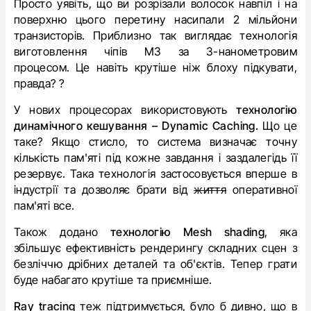
Просто уявіть, що ви розрізали волосок навпіл і на
поверхню цього перетину насипали 2 мільйони
транзисторів. Приблизно так виглядає технологія
виготовлення чіпів M3 за 3-нанометровим
процесом. Це навіть крутіше ніж блоху підкувати,
правда? ?
У нових процесорах використовують
технологію
динамічного кешування – Dynamic Caching.
Що це
таке? Якщо стисло, то система визначає точну
кількість пам'яті під кожне завдання і заздалегідь її
резервує. Така технологія застосовується вперше в
індустрії та дозволяє брати від
життя
оперативної
пам'яті все.
Також додано
технологію Mesh shading
, яка
збільшує ефективність рендерингу складних сцен з
безліччю дрібних деталей та об'єктів. Тепер грати
буде набагато крутіше та приємніше.
Ray tracing
теж підтримується, було б дивно, що в