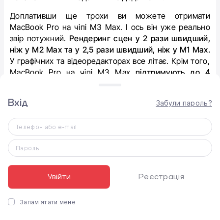
Доплативши ще трохи ви можете отримати
MacBook Pro на чіпі М3 Max. І ось він уже реально
звір
потужний.
Рендеринг сцен у 2 рази швидший,
ніж у М2 Max та у 2,5 рази швидший, ніж у М1 Max.
У графічних та відеоредакторах все літає. Крім того,
MacBook Pro на чіпі М3 Max
підтримують до 4
зовнішніх дисплеїв.
Вхід
Забули пароль?
Телефон або e-mail
Пароль
Увійти
Реєстрація
Запам'ятати мене