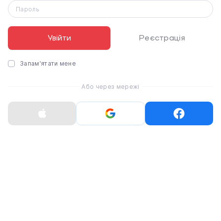
А от для створення домашнього кінотеатру, варто
Пароль
об’єднати звукову панель із бездротовим басовим
модулем Bose або набором динаміків об’ємного
звучання.
Увійти
Реєстрація
Запам'ятати мене
Або через мережі
Google Assistant та Alexa, які вбудовано
безпосередньо в розумну звукову панель,
дозволяють керувати і музикою, і всією необхідною
інформацією, використовуючи голосового