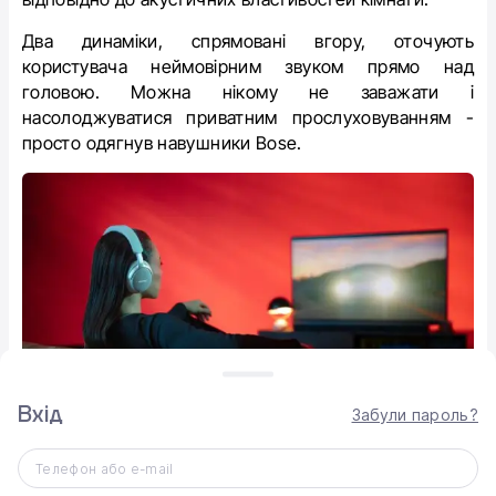
Два динаміки, спрямовані вгору, оточують
користувача неймовірним звуком прямо над
головою. Можна нікому не заважати і
насолоджуватися приватним прослуховуванням -
просто одягнув навушники Bose.
Вхід
Забули пароль?
Телефон або e-mail