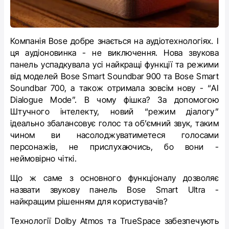
Компанія Bose добре знається на аудіотехнологіях. І
ця аудіоновинка - не виключення. Нова звукова
панель успадкувала усі найкращі функції та режими
від моделей
Bose Smart Soundbar 900 та Bose Smart
Soundbar 700, а також отримала зовсім нову - “
AI
Dialogue Mode”. В чому фішка? За допомогою
Штучного інтелекту, новий “режим діалогу”
ідеально збалансовує голос та об’ємний звук, таким
чином ви насолоджуватиметеся голосами
персонажів, не прислухаючись, бо вони -
неймовірно чіткі.
Що ж саме з основного функціоналу
дозволяє
назвати звукову панель Bose Smart Ultra -
найкращим рішенням для користувачів?
Технології Dolby Atmos та TrueSpace забезпечують