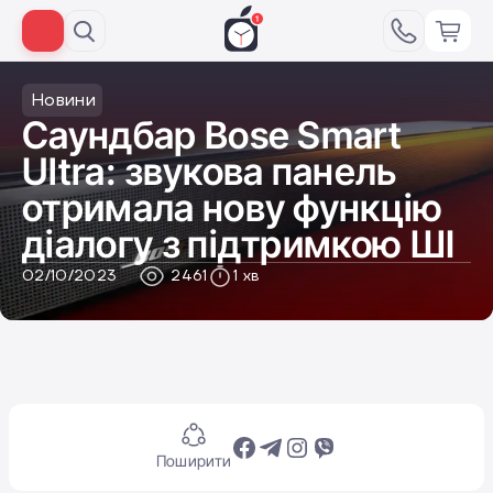
Новини
Саундбар Bose Smart
Ultra: звукова панель
отримала нову функцію
діалогу з підтримкою ШІ
02/10/2023
2461
1 хв
Поширити