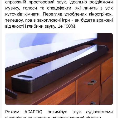
справжній просторовий звук, ідеально розділяючи
музику, голоси та спецефекти, які линуть з усіх
куточків кімнати. Перегляд улюблених кінострічок,
телешоу, гра в захоплюючі ігри - ви будете вражені
від якості і глибини звуку. Це 100%!
Режим ADAPTiQ оптимізує звук аудіосистеми
відповідно до акустичних властивостей кімнати.