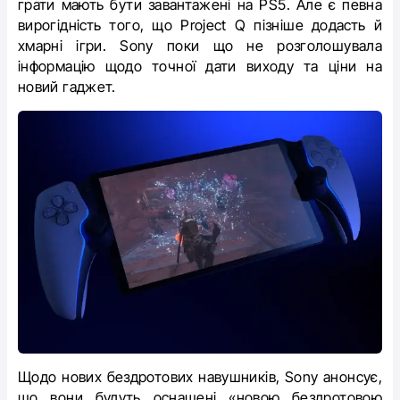
грати мають бути завантажені на PS5. Але є певна
вирогідність того, що Project Q пізніше додасть й
хмарні ігри.
Sony поки що не розголошувала
інформацію щодо точної дати виходу та ціни на
новий гаджет.
Щодо нових бездротових навушників, Sony анонсує,
що вони будуть оснащені «новою бездротовою