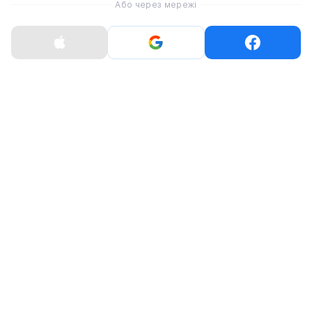
Або через мережі
Оцініть статтю
0
0
0
0
0
Коментарі
Авторизуйтесь
щоб залишати коментарі