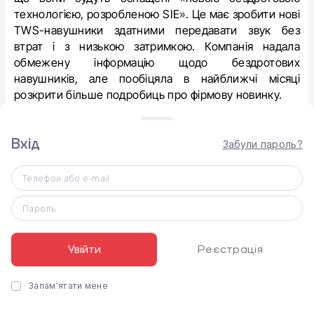
технологією, розробленою SIE». Це має зробити нові
TWS-навушники здатними передавати звук без
втрат і з низькою затримкою.
Компанія надала
обмежену інформацію щодо бездротових
навушників, але пообіцяла в найближчі місяці
розкрити більше подробиць про фірмову новинку.
Раніше Insider Gaming повідомляв, що навушники
матимуть назву Project Nomad і приблизний час
Вхід
Забули пароль?
автономної роботи 5 годин, майже практично такий
як AirPods від Apple, але трохи менший за Sony WF-
Телефон або e-mail
1000XM3 (6 годин), і постачатимуться із зарядним
футляром, який можна заряджати через кабель
Пароль
USB-C до PlayStation5.
Увійти
Реєстрація
Запам'ятати мене