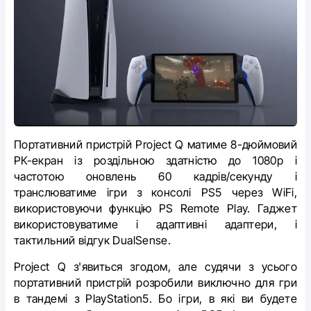
Портативний пристрій Project Q матиме 8-дюймовий
РК-екран із роздільною здатністю до 1080p і
частотою оновлень 60 кадрів/секунду і
транслюватиме ігри з консолі PS5 через WiFi,
використовуючи функцію PS Remote Play. Гаджет
використовуватиме і адаптивні адаптери, і
тактильний відгук DualSense.
Project Q з'явиться згодом, але судячи з усього
портативний пристрій розробили виключно для гри
в тандемі з PlayStation5. Бо ігри, в які ви будете