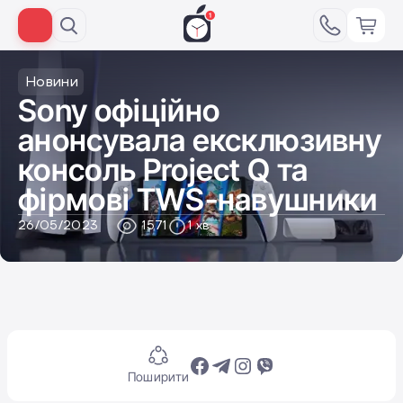
Новини
Sony офіційно
анонсувала ексклюзивну
консоль Project Q та
фірмові TWS-навушники
26/05/2023
1571
1 хв
Поширити