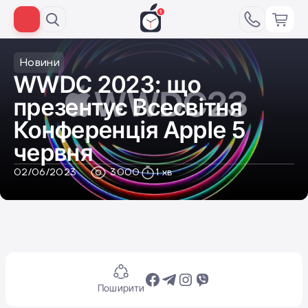
Новини
WWDC 2023: що
презентує Всесвітня
Конференція Apple 5
червня
02/06/2023
3000
1 хв
Поширити