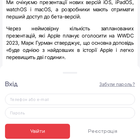
Ми очікуємо презентації нових версій
iOS, iPadOS,
watchOS і macOS, а розробники мають отримати
перший доступ до бета-версій.
Через неймовірну кількість запланованих
презентацій, які Apple планує оголосити на WWDC
2023, Марк Гурман стверджує, що основна доповідь
«буде однією з найдовших в історії Apple і легко
перевищить дві години».
До слова, для основної події WWDC 2022 вистачило
50 хвилин. На минулорічному заході було
Вхід
анонсовано
iOS 16, iPadOS 16, macOS 13 Ventura,
Забули пароль?
watchOS 9, чіп ‌M2‌, оновлений MacBook Pro 13” та
оновлений ‌MacBook Air‌.
Телефон або e-mail
Apple транслюватиме WWDC 2023 у прямому ефірі
Пароль
на своєму веб-сайті та на каналі YouTube.
Увійти
Реєстрація