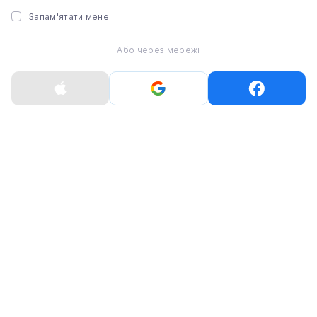
Запам'ятати мене
Або через мережі
Нагадаємо, ми вже публікували
що покажуть на