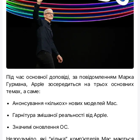
Під час основної доповіді, за повідомленням Марка
Гурмана, Apple зосередиться на трьох основних
темах, а саме:
Анонсування «кількох» нових моделей Mac.
Гарнітура змішаної реальності від Apple.
Значимі оновлення ОС.
Незрозуміло, які “кілька” комп'ютерів Мас маються