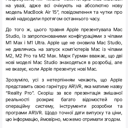
на увазі, адже всі очікують на абсолютно нову
модель MacBook Air 15”, повідомлення та чутки про
який надходили протягом останнього часу.
До того ж, цього травня Apple презентувала ‌Mac
Studio‌, із запропонованими конфігураціями з чіпами
M1 Max і M1 Ultra. Apple ще не оновила ‌Mac Studio‌,
не дивлячись на запуск комп’ютерів Mac із чіпами
‌M2‌, ‌M2‌ Pro та ‌M2‌ Max. Марк Гурман вважає, що дві
нові моделі Mac Studio знаходяться в розробці, але
не вказує, коли Apple презентує нові Мас.
Зрозуміло, усі з нетерпінням чекають, що Apple
представить свою гарнітуру AR\VR, яка матиме назву
“
Reality Pro”. Скоріш за все презентація змішаної
реальності розкриє багато відомостей про
операційну систему, інструменти розробки та
програми
AR\VR.
Щодо точної дати випуску та ціни,
цю інформацію, ймовірно, можемо отримати згодом.