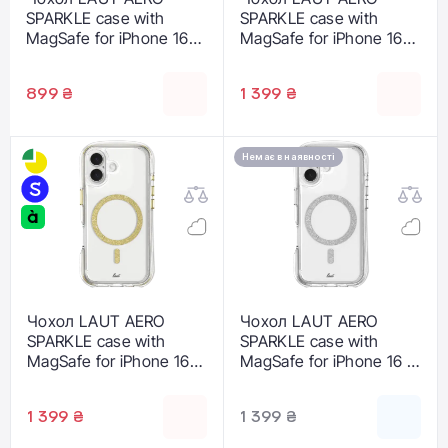
SPARKLE case with
SPARKLE case with
MagSafe for iPhone 16
MagSafe for iPhone 16
Pro Max - Crystal-gold
Pro - Crystal Gold
(L_IP24D_AS_GD)
(L_IP24B_AS_GD)
899 ₴
1 399 ₴
Немає в наявності
Чохол LAUT AERO
Чохол LAUT AERO
SPARKLE case with
SPARKLE case with
MagSafe for iPhone 16
MagSafe for iPhone 16 -
Plus - Crystal Gold
Crystal Gold
(L_IP24C_AS_GD)
(L_IP24A_AS_GD)
1 399 ₴
1 399 ₴