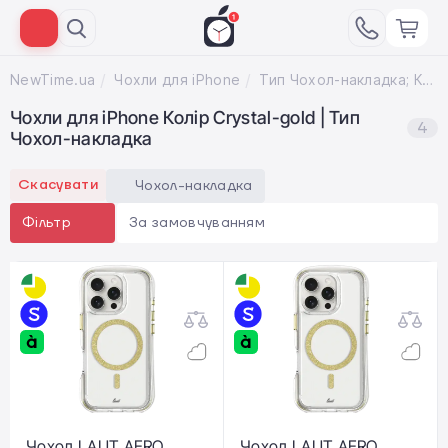
NewTime.ua
Чохли для iPhone
Тип Чохол-накладка; Колір Crystal-gold
Чохли для iPhone Колір Crystal-gold | Тип
4
Чохол-накладка
Скасувати
Чохол-накладка
За замовчуванням
Фільтр
Чохол LAUT AERO
Чохол LAUT AERO