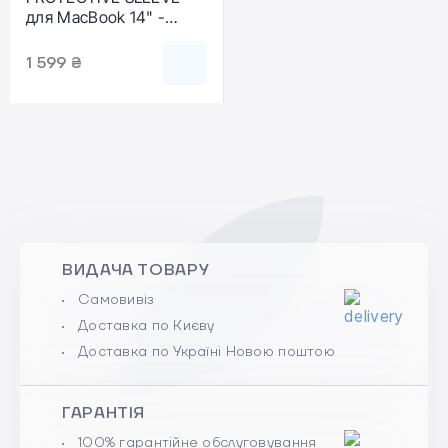
для MacBook 14" -
Exotic
(LAUT_MB13_POP_EX)
1 599 ₴
ВИДАЧА ТОВАРУ
Самовивіз
Доставка по Києву
Доставка по Україні Новою поштою
ГАРАНТІЯ
100% гарантійне обслуговування