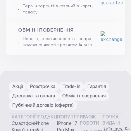
Термін гарантії вказаний в картці
товару
ОБМІН І ПОВЕРНЕННЯ
Нового, неактивованого товару
належної якості протягом 14 днів
Акції
Розстрочка
Trade-in
Гарантія
Доставка та оплата
Обмін і повернення
Публічний договір (оферта)
КАТЕГОРІЇ
ПРОДУКЦІЯ
ПОПУЛЯРНЕ
ГРАФІК
ТОЧКА
РОБОТИ
ВИДАЧІ
Смартфони
iPhone
iPhone 17
Київ, вул. А
Комп'ютери
iPad
Pro Max