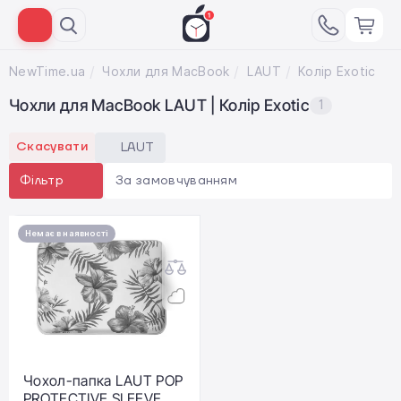
NewTime.ua
Чохли для MacBook
LAUT
Колір Exotic
Чохли для MacBook LAUT | Колір Exotic
1
Скасувати
LAUT
За замовчуванням
Фільтр
Немає в наявності
Чохол-папка LAUT POP
PROTECTIVE SLEEVE