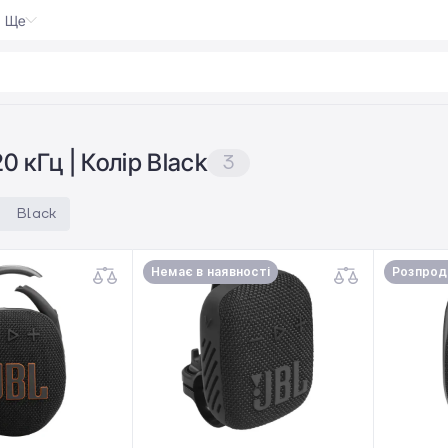
Ще
GaN
|
0 кГц | Колір Black
3
Black
Немає в наявності
Розпрод