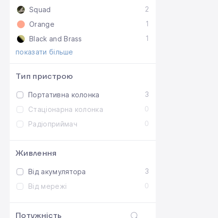
2
Squad
1
Orange
1
Black and Brass
показати більше
Тип пристрою
3
Портативна колонка
0
Стаціонарна колонка
0
Радіоприймач
Живлення
3
Від акумулятора
0
Від мережі
Потужність