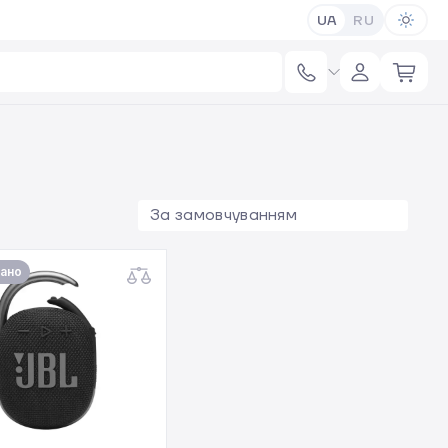
UA
RU
За замовчуванням
ано