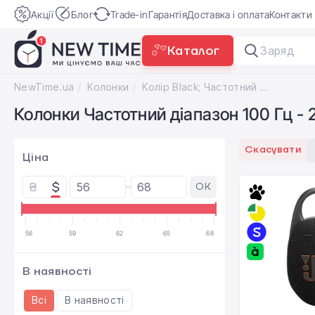
Акції
Блог
Trade-in
Гарантія
Доставка і оплата
Контакти
Каталог
Зарядка 
NewTime.ua
Колонки
Колір Black; Частотний діапазон 100 Гц - 20 кГц
Колонки Частотний діапазон 100 Гц - 2
Скасувати
Ціна
₴
$
OK
56
59
62
65
68
В наявності
Всі
В наявності