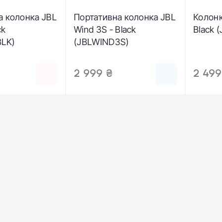
а колонка JBL
Портативна колонка JBL
Колонка
ck
Wind 3S - Black
Black 
BLK)
(JBLWIND3S)
2 999 ₴
2 499