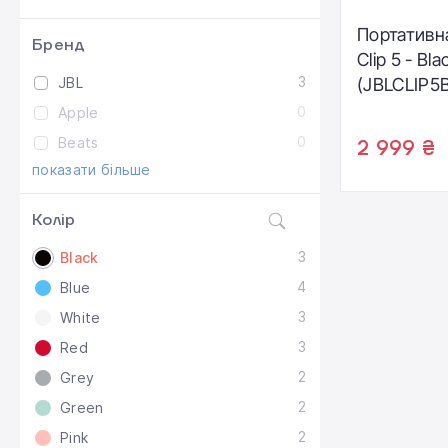
Портативн
Бренд
Clip 5 - Bla
3
JBL
(JBLCLIP5
0
Apple
0
Beats
2 999 ₴
показати більше
Колір
3
Black
4
Blue
3
White
3
Red
2
Grey
2
Green
2
Pink