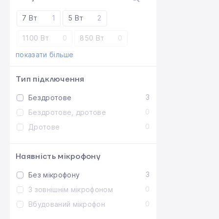
7 Вт
1
5 Вт
2
1100 Вт
0
850 Вт
0
показати більше
Тип підключення
3
Бездротове
0
Бездротове, дротове
0
Дротове
Наявність мікрофону
3
Без мікрофону
0
З зовнішнім мікрофоном
0
Вбудований мікрофон