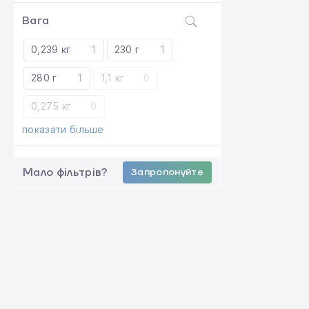
Вага
0,239 кг
1
230 г
1
280 г
1
1,1 кг
0
0,275 кг
0
показати більше
Мало фільтрів?
Запропонуйте
ВИДАЧА ТОВАРУ