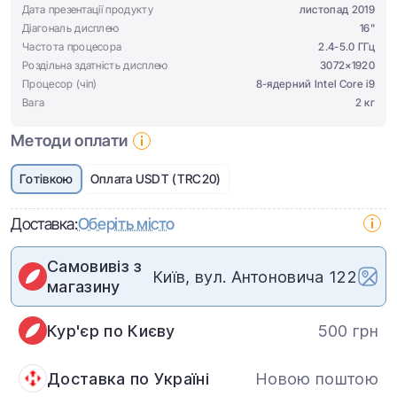
Дата презентації продукту
листопад 2019
Діагональ дисплею
16"
Частота процесора
2.4-5.0 ГГц
Роздільна здатність дисплею
3072×1920
Процесор (чіп)
8-ядерний Intel Core i9
Вага
2 кг
Методи оплати
Готівкою
Оплата USDT (TRC20)
Доставка:
Оберіть місто
Самовивіз з
Київ, вул. Антоновича 122
магазину
Кур'єр по Києву
500 грн
Доставка по Україні
Новою поштою