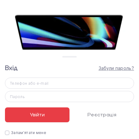
Вхід
Забули пароль?
Дисплей Retina
Великий і красивий.
Як ваші проекти.
Телефон або e-mail
Новий MacBook Pro оснащений чудовим 16-дюймовим
дисплеєм Retina - найбільшим для ноутбуків Mac.
При
Пароль
яскравості 500 кд / м² світлі області з чистим білим
кольором відображаються виключно ефектно, а
технологія точного фотовирівнювання молекул рідких
Увійти
Реєстрація
кристалів дисплея дозволяє домогтися максимальної
глибини чорного.
Завдяки широкому кольоровому
Запам'ятати мене
охопленню P3 будь-яке зображення виглядає