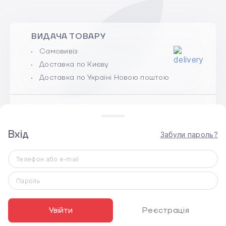
ВИДАЧА ТОВАРУ
Самовивіз
Доставка по Києву
Доставка по Україні Новою поштою
ГАРАНТІЯ
100% гарантійне обслуговування
Вхід
Забули пароль?
Термін гарантії вказаний в картці
товару
Телефон або e-mail
ОБМІН І ПОВЕРНЕННЯ
Пароль
Нового, неактивованого товару
належної якості протягом 14 днів
Увійти
Реєстрація