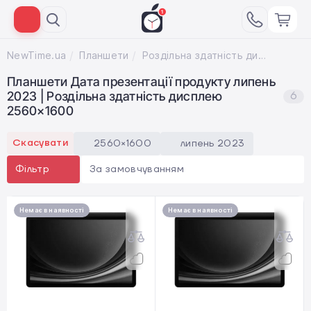
NewTime.ua
Планшети
Роздільна здатність дисплею 2560×1600; Дата презентації продукту липень 2023
Планшети Дата презентації продукту липень
2023 | Роздільна здатність дисплею
6
2560×1600
Скасувати
2560×1600
липень 2023
За замовчуванням
Фільтр
Немає в наявності
Немає в наявності