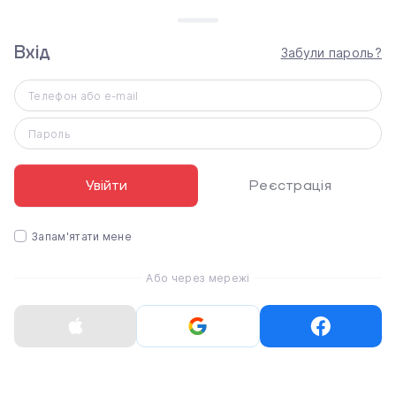
Вхід
Забули пароль?
Характеристики
Apple Pink Sport Band (MJ4T2) для Apple Watch
42/44mm
Телефон або e-mail
Розмір ремінця
на зап'ястя 140-210 мм
Пароль
Тип
Sport Band
Увійти
Реєстрація
Розмір корпусу
44/45/46/49 мм
Запам'ятати мене
Матеріал ремінця
Фтореластомер
Або через мережі
Колір ремінця
розовий
Статті
3