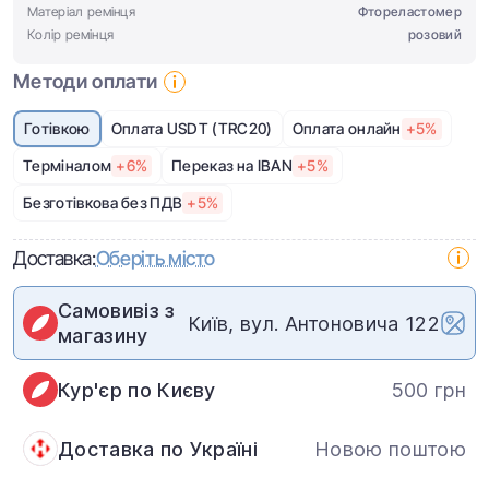
Матеріал ремінця
Фтореластомер
Колір ремінця
розовий
Методи оплати
Готівкою
Оплата USDT (TRC20)
Оплата онлайн
+5%
Терміналом
+6%
Переказ на IBAN
+5%
Безготівкова без ПДВ
+5%
Доставка:
Оберіть місто
Самовивіз з
Київ, вул. Антоновича 122
магазину
Кур'єр по Києву
500 грн
Доставка по Україні
Новою поштою