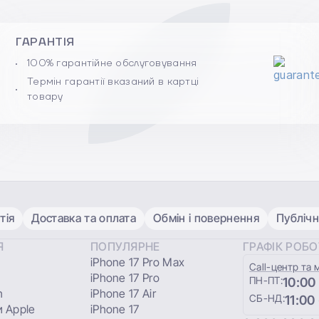
ГАРАНТІЯ
100% гарантійне обслуговування
Термін гарантії вказаний в картці
товару
тія
Доставка та оплата
Обмін і повернення
Публічн
Я
ПОПУЛЯРНЕ
ГРАФІК РОБ
iPhone 17 Pro Max
Сall-центр та 
iPhone 17 Pro
ПН-ПТ:
10:00
h
iPhone 17 Air
СБ-НД:
11:00
 Apple
iPhone 17