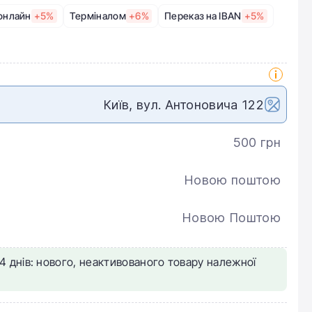
онлайн
+5%
Терміналом
+6%
Переказ на IBAN
+5%
Київ, вул. Антоновича 122
500 грн
Новою поштою
Новою Поштою
4 днів: нового, неактивованого товару належної