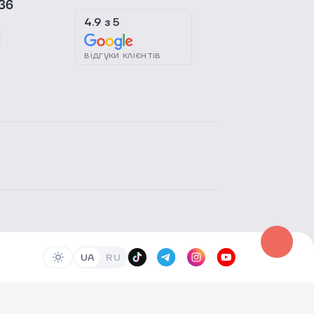
36
4.9
з
5
відгуки клієнтів
UA
RU