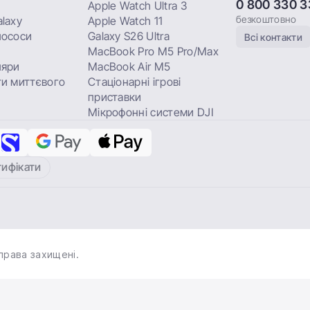
0 800 330 3
Apple Watch Ultra 3
безкоштовно
laxy
Apple Watch 11
лососи
Galaxy S26 Ultra
Всі контакти
MacBook Pro M5 Pro/Max
ляри
MacBook Air M5
и миттєвого
Стаціонарні ігрові
приставки
Мікрофонні системи DJI
тифікати
права захищені.