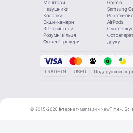
Монітори
Garmin
Навушники
Samsung Ga
Колонки
Роботи-пи
Екшн-камери
AirPods
3D-принтери
Смарт-оку
Розумні кільця
Фотоапарат
Фітнес-трекери
друку
TRADE IN
USED
Подарункові сер
© 2015-2026 Інтернет-магазин «NewTime». Всі 