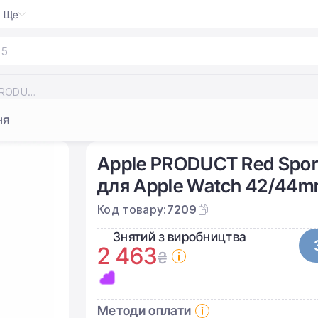
Ще
 5
|
Ремінець Apple PRODUCT Red Sport Band (MU9N2, MQXE2, MLDJ2) для Apple Watch 44/45/46/49mm
ня
Apple PRODUCT Red Spor
для Apple Watch 42/44
Код товару:
7209
Знятий з виробництва
2 463
₴
Методи оплати