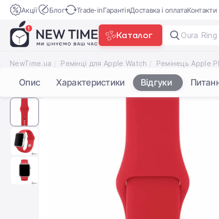
Акції
Блог
Trade-in
Гарантія
Доставка і оплата
Контакти
Каталог
Oura Ring
NewTime.ua
Ремінці для Apple Watch
Опис
Характеристики
Відгуки
Питан