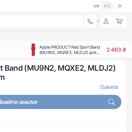
UA
RU
Apple PRODUCT Red Sport Band
2 463 ₴
(MU9N2, MQXE2, MLDJ2) для
Apple Watch 42/44mm
t Band (MU9N2, MQXE2, MLDJ2)
mm
Оцінити
Знайти аналог