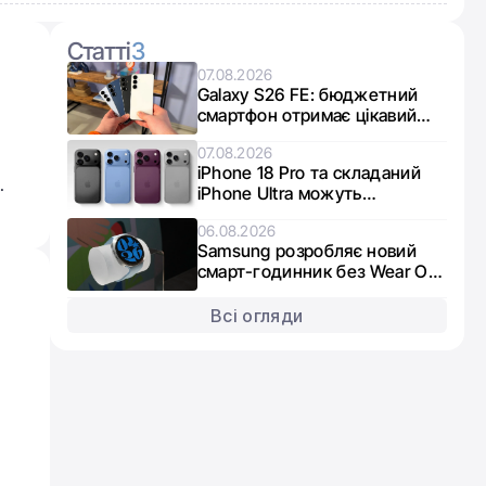
Статті
3
07.08.2026
Galaxy S26 FE: бюджетний
смартфон отримає цікавий
мікс чипів від Exynos та
07.08.2026
Snapdragon
iPhone 18 Pro та складаний
.
iPhone Ultra можуть
опинитися в дефіциті через
06.08.2026
брак пам’яті
Samsung розробляє новий
смарт-годинник без Wear OS:
що відомо про Galaxy Aero
Всі огляди