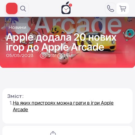
Новини
Apple додала 20 нових
ігор до Apple Arcade‌
05/05/2023
2151
1 хв
Зміст:
1.
На яких пристроях можна грати в ігри Apple
Arcade