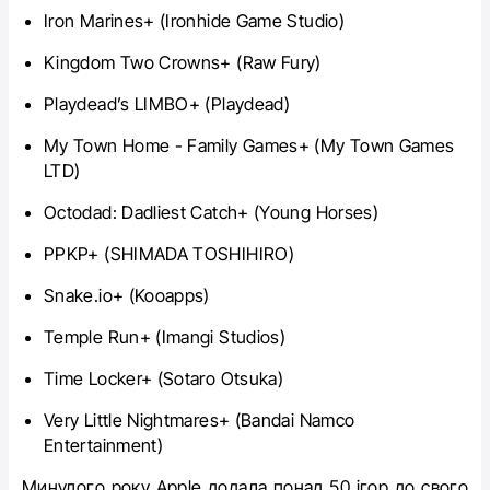
Iron Marines+ (Ironhide Game Studio)
Kingdom Two Crowns+ (Raw Fury)
Playdead’s LIMBO+ (Playdead)
My Town Home - Family Games+ (My Town Games
LTD)
Octodad: Dadliest Catch+ (Young Horses)
PPKP+ (SHIMADA TOSHIHIRO)
Snake.io+ (Kooapps)
Temple Run+ (Imangi Studios)
Time Locker+ (Sotaro Otsuka)
Very Little Nightmares+ (Bandai Namco
Entertainment)
Минулого року Apple додала понад 50 ігор до свого