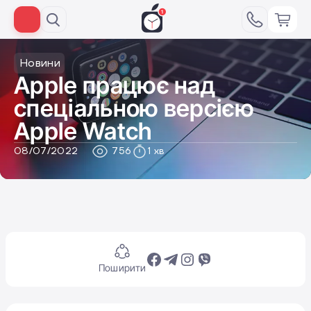
Новини
​​Apple працює над
спеціальною версією
Apple Watch
08/07/2022
756
1 хв
Поширити