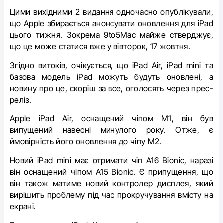
Цими вихідними 2 видання одночасно опублікували,
що Apple збирається анонсувати оновлення для iPad
цього тижня. Зокрема 9to5Mac майже стверджує,
що це може статися вже у вівторок, 17 жовтня.
Згідно витоків, очікується, що iPad Air, iPad mini та
базова модель iPad можуть будуть оновлені, а
новину про це, скоріш за все, оголосять через прес-
реліз.
Apple iPad Air, оснащений чіпом М1, він був
випущений навесні минулого року. Отже, є
ймовірність його оновлення до чіпу M2.
Новий iPad mini має отримати чіп A16 Bionic, наразі
він оснащений чіпом A15 Bionic. Є припущення, що
він також матиме новий контролер дисплея, який
вирішить проблему під час прокручування вмісту на
екрані.