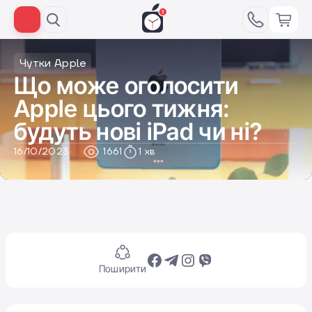
Чутки Apple
Що може оголосити
Apple цього тижня:
будуть нові iPad чи ні?
16/10/2023
1661
1 хв
Поширити