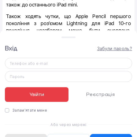
також до останнього iPad mini.
Також ходять чутки, що Apple Pencil першого
покоління з роз’ємом Lightning для iPad 10-го
покоління незабаром може бути оновлена,
отримавши роз’єм USB-C
Вхід
Отже, чуток щодо майбутніх анонсів від Apple
Забули пароль?
багато, залишається дочекатися, які ж з них врешті-
решт справдяться.
Телефон або e-mail
Пароль
Увійти
Реєстрація
Оцініть статтю
Запам'ятати мене
Або через мережі
0
0
0
0
0