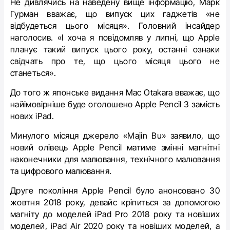
Не дивлячись на наведену вище інформацію, Марк
Гурман
вважає, що випуск цих гаджетів «не
відбудеться цього місяця».
Головний інсайдер
наголосив. «І хоча я повідомляв у липні, що Apple
планує такий випуск цього року, останні ознаки
свідчать про те, що цього місяця цього не
станеться».
До того ж японське видання Mac Otakara вважає, що
найімовірніше буде оголошено Apple Pencil 3 замість
нових iPad.
Минулого місяця джерело «Majin Bu» заявило, що
новий олівець Apple Pencil матиме змінні магнітні
наконечники для малювання, технічного малювання
та цифрового малювання.
Друге покоління Apple Pencil було анонсовано 30
жовтня 2018 року, девайс кріпиться за допомогою
магніту до моделей iPad Pro 2018 року та новіших
моделей, iPad Air 2020 року та новіших моделей, а