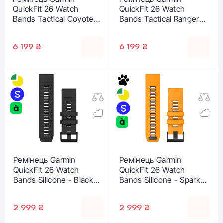
QuickFit 26 Watch
QuickFit 26 Watch
Bands Tactical Coyote
Bands Tactical Ranger
Tan Nylon (010-13010-11)
Green Nylon (010-13010-
10)
6 199 ₴
6 199 ₴
Ремінець Garmin
Ремінець Garmin
QuickFit 26 Watch
QuickFit 26 Watch
Bands Silicone - Black
Bands Silicone - Spark
(010-13393-02)
Orange/Graphite (010-
13393-01)
2 999 ₴
2 999 ₴