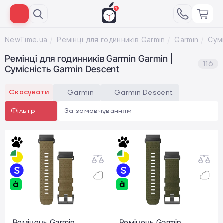
NewTime.ua
Ремінці для годинників Garmin
Garmin
Ремінці для годинників Garmin Garmin |
116
Сумісність Garmin Descent
Скасувати
Garmin
Garmin Descent
За замовчуванням
Фільтр
Ремінець Garmin
Ремінець Garmin