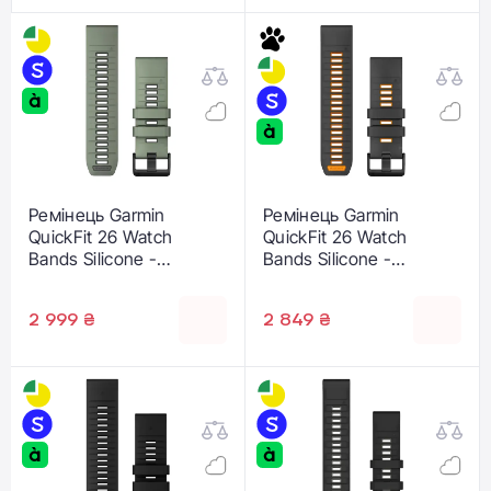
Ремінець Garmin
Ремінець Garmin
QuickFit 26 Watch
QuickFit 26 Watch
Bands Silicone -
Bands Silicone -
Willow/Graphite (010-
Graphite/Spark Orange
13393-04)
(010-13393-05)
2 999 ₴
2 849 ₴