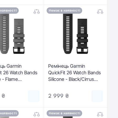
 наявності
Немає в наявності
ць Garmin
Ремінець Garmin
it 26 Watch Bands
QuickFit 26 Watch Bands
e - Flame
Silicone - Black/Cirrus
aphite (010-13281-
Blue (010-13281-05)
 ₴
2 999 ₴
 наявності
Немає в наявності