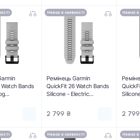
ності
Немає в наявності
Немає в
Garmin
Ремінець Garmin
Реміне
6 Watch Bands
QuickFit 26 Watch Bands
QuickF
Fog
Silicone - Electric
Silicon
 Orange (010-
Lime/Graphite (010-
Red/Gr
13281-03)
04)
2 799 ₴
2 799
ності
Немає в наявності
Немає в