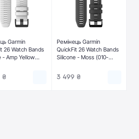
ць Garmin
Ремінець Garmin
it 26 Watch Bands
QuickFit 26 Watch Bands
e - Amp Yellow
Silicone - Moss (010-
2864-04)
13117-03)
 ₴
3 499 ₴