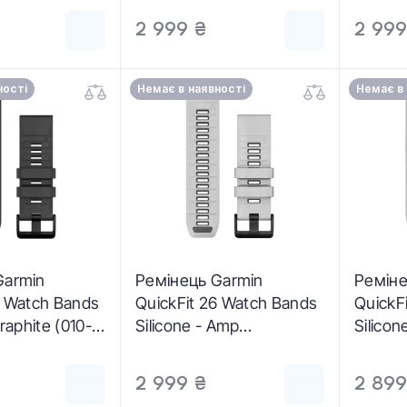
2 999 ₴
2 999
ності
Немає в наявності
Немає в
Garmin
Ремінець Garmin
Реміне
6 Watch Bands
QuickFit 26 Watch Bands
QuickF
Graphite (010-
Silicone - Amp
Silico
Yellow/Graphite (010-
(010-1
13393-08)
2 999 ₴
2 899