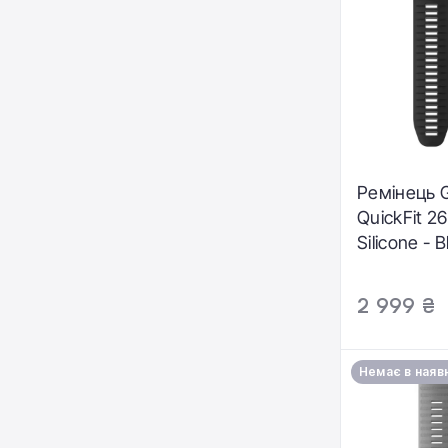
Ремінець 
QuickFit 2
Silicone - 
Red (010-1
2 999 ₴
Немає в наяв