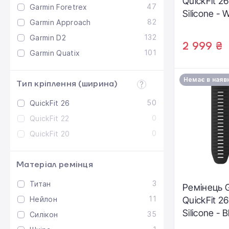
QuickFit 2
47
Garmin Foretrex
Silicone - 
82
Garmin Approach
(010-13393
132
Garmin D2
2 999 ₴
101
Garmin Quatix
Немає в наяв
Тип кріплення (ширина)
50
QuickFit 26
0
QuickFit 22
0
QuickFit 20
Матеріал ремінця
3
Титан
Ремінець 
11
Нейлон
QuickFit 2
Silicone - B
35
Cилікон
13281-00)