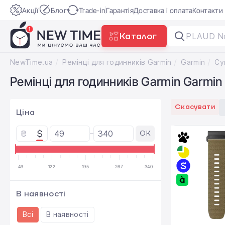
Акції
Блог
Trade-in
Гарантія
Доставка і оплата
Контакти
Каталог
PLAUD No
NewTime.ua
Ремінці для годинників Garmin
Garmin
Ремінці для годинників Garmin Garmin 
Скасувати
Ціна
₴
$
OK
49
122
195
267
340
В наявності
Всі
В наявності