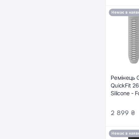
Немає в наяв
Ремінець 
QuickFit 2
Silicone - 
Gray/Ember
13281-02)
2 899 ₴
Немає в наяв