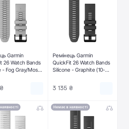
ць Garmin
Ремінець Garmin
it 26 Watch Bands
QuickFit 26 Watch Bands
ne - Fog Gray/Moss
Silicone - Graphite (10-
281-08)
13281-09)
 ₴
3 135 ₴
 наявності
Немає в наявності