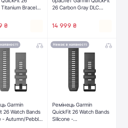
 QuickFit 26
браслет Garmin QuickFit
 Titanium Bracelet
26 Carbon Gray DLC
arbon Gray DLC
Titanium Dive Band (010-
g (010-12864-09)
12580-00)
9 ₴
14 999 ₴
 наявності
Немає в наявності
ць Garmin
Ремінець Garmin
it 26 Watch Bands
QuickFit 26 Watch Bands
ne - Autumn/Pebble
Silicone -
010-13393-03)
Marsala/Graphite (010-