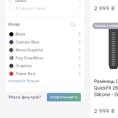
1
Шкіра
2 999 ₴
0
Фтореластомер
Колір
Немає в наяв
6
Black
3
Captain Blue
2
Moss/Graphite
2
Fog Gray/Moss
2
Graphite
2
Flame Red
показати більше
Ремінець 
QuickFit 2
Silicone - 
Мало фільтрів?
Запропонуйте
13393-07)
2 999 ₴