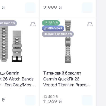
13393-06)
 ₴
2 999 ₴
-2 250 ₴
 наявності
MID-YEAR
Немає в наявності
ць Garmin
Титановий браслет
it 26 Watch Bands
Garmin QuickFit 26
ne - Fog Gray/Moss
Vented Titanium Bracelet
3281-08)
(010-12864-08)
13 499 ₴
 ₴
11 249 ₴