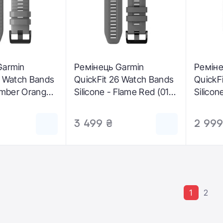
Garmin
Ремінець Garmin
Реміне
6 Watch Bands
QuickFit 26 Watch Bands
QuickF
 Ember Orange
Silicone - Flame Red (010-
Silicon
-01)
13117-04)
(010-1
3 499 ₴
2 999
1
2