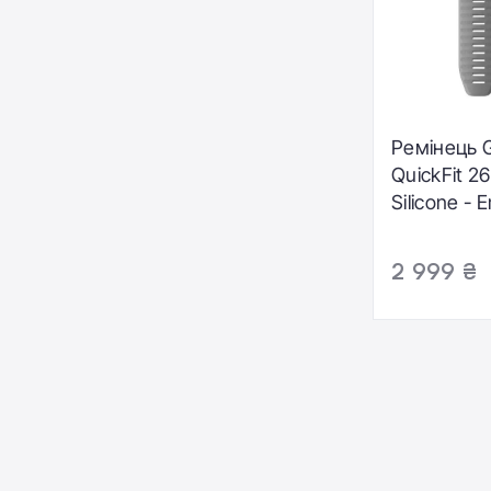
Ремінець 
QuickFit 2
Silicone -
(010-12864
2 999 ₴