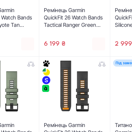
Garmin
Ремінець Garmin
Реміне
6 Watch Bands
QuickFit 26 Watch Bands
QuickF
oyote Tan
Tactical Ranger Green
Silicon
13010-11)
Nylon (010-13010-10)
13393-
6 199 ₴
2 999
Під зам
Garmin
Ремінець Garmin
Титано