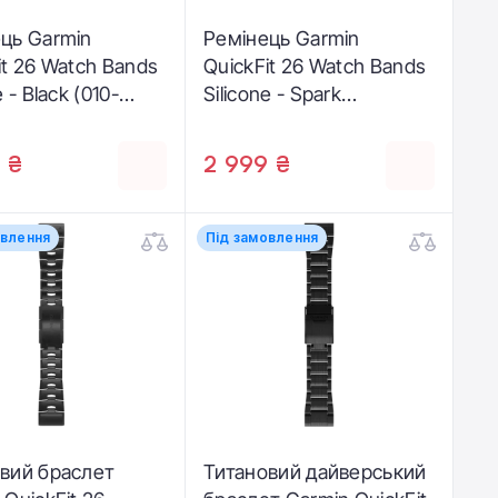
ць Garmin
Ремінець Garmin
it 26 Watch Bands
QuickFit 26 Watch Bands
e - Black (010-
Silicone - Spark
02)
Orange/Graphite (010-
13393-01)
 ₴
2 999 ₴
овлення
Під замовлення
вий браслет
Титановий дайверський