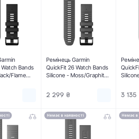
Garmin
Ремінець Garmin
Реміне
6 Watch Bands
QuickFit 26 Watch Bands
QuickF
Black/Flame
Silicone - Moss/Graphite
Silico
3281-06)
(10-13281-07)
(10-13
2 299 ₴
3 135
ності
Немає в наявності
Немає в