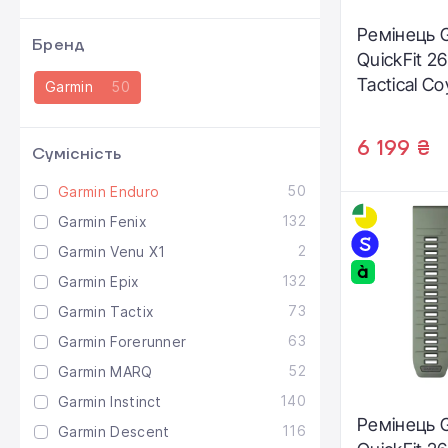
Ремінець 
Бренд
QuickFit 2
Tactical C
Garmin
50
Nylon (010-
6 199 ₴
Сумісність
50
Garmin Enduro
132
Garmin Fenix
2
Garmin Venu X1
132
Garmin Epix
73
Garmin Tactix
63
Garmin Forerunner
52
Garmin MARQ
140
Garmin Instinct
Ремінець 
116
Garmin Descent