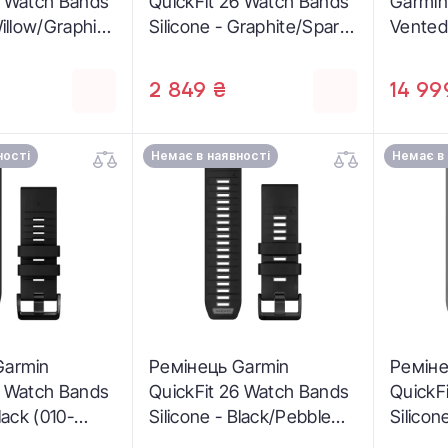
6 Watch Bands
QuickFit 26 Watch Bands
Garmin
Willow/Graphite
Silicone - Graphite/Spark
Vented
-04)
Orange (010-13393-05)
with C
Coatin
2 849 ₴
14 99
ності
Немає в наявності
Немає в
Garmin
Ремінець Garmin
Реміне
6 Watch Bands
QuickFit 26 Watch Bands
QuickF
lack (010-
Silicone - Black/Pebble
Silico
Gray (010-13393-00)
Gray (