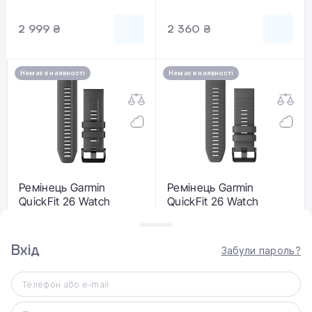
Lakeside Blue (010-
Blue (010-12864-22)
12864-03)
2 999 ₴
2 360 ₴
Немає в наявності
Немає в наявності
Ремінець Garmin
Ремінець Garmin
QuickFit 26 Watch
QuickFit 26 Watch
Bands Silicone - Granite
Bands Silicone - Slate
Blue (010-13117-05)
Gray (010-12864-20)
Вхід
Забули пароль?
2 999 ₴
2 499 ₴
Телефон або e-mail
Немає в наявності
Немає в наявності