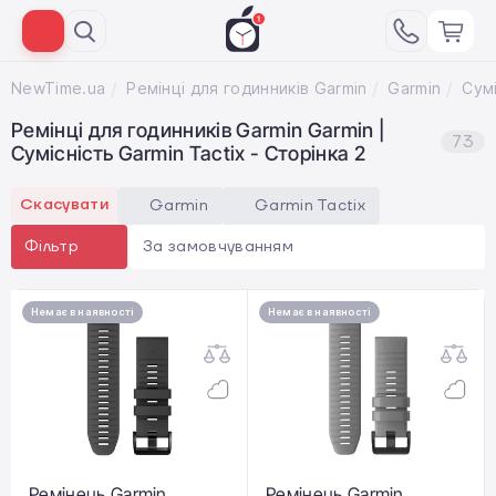
NewTime.ua
Ремінці для годинників Garmin
Garmin
Сумі
Ремінці для годинників Garmin Garmin |
73
Сумісність Garmin Tactix - Сторінка 2
Скасувати
Garmin
Garmin Tactix
За замовчуванням
Фільтр
Немає в наявності
Немає в наявності
Ремінець Garmin
Ремінець Garmin