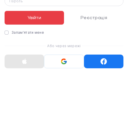
Пароль
Увійти
Реєстрація
Запам'ятати мене
Ремінець Garmin
Ремінець Garmin
Або через мережі
QuickFit 26 Watch
QuickFit 26 Watch
Bands Silicone - Cirrus
Bands Silicone - Captain
Blue (010-13117-30)
Blue (010-13117-31)
2 999 ₴
2 999 ₴
Немає в наявності
Немає в наявності